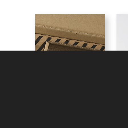
Shop
O
Espresso machine . Other
The
販売