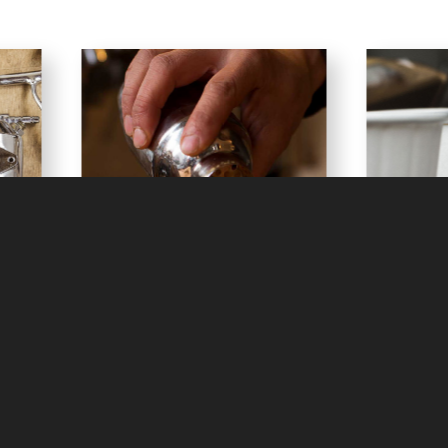
Barista
ToG
Event . Party
Mobile Cof
ネス