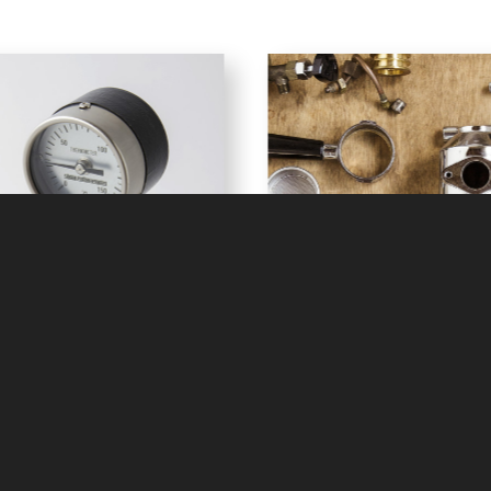
riginals
Maintenance
rmo meter . Gauge . Other
Repair . Restore
オリジナル商品
メンテナンス・修理
出張バリスタ
ToGo.
ワークショップ
ビジ