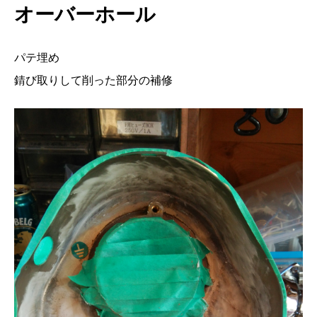
オ
ー
バ
ー
ホ
ー
ル
パテ埋め
錆び取りして削った部分の補修