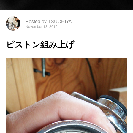
Posted by TSUCHIYA
November 13, 2015
ピ
ス
ト
ン
組
み
上
げ