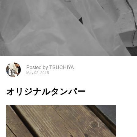
Posted by TSUCHIYA
May 02, 2015
オ
リ
ジ
ナ
ル
タ
ン
パ
ー