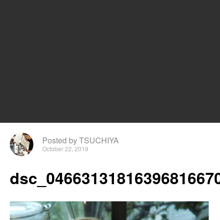
Posted by TSUCHIYA
October 22, 2019
dsc_04663131816396816670