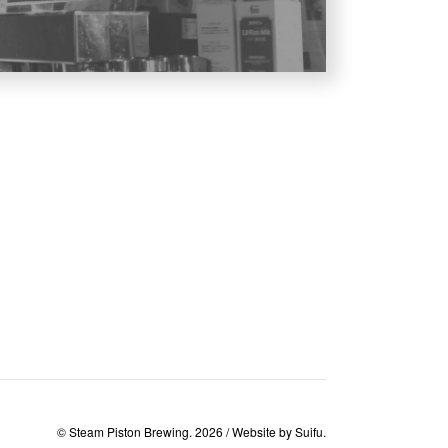
© Steam Piston Brewing. 2026 / Website by
Suifu
.