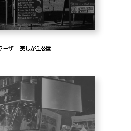
ラ
ー
ザ
美
し
が
丘
公
園