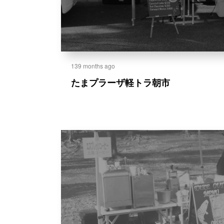
139 months ago
た
ま
プ
ラ
ー
ザ
軽
ト
ラ
朝
市