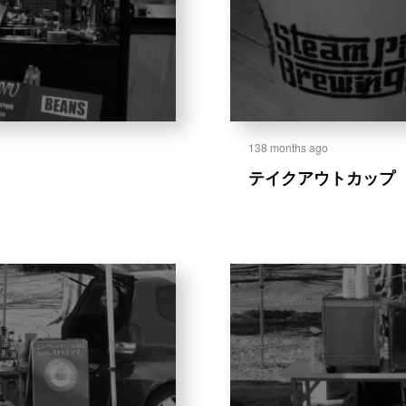
138 months ago
テ
イ
ク
ア
ウ
ト
カ
ッ
プ