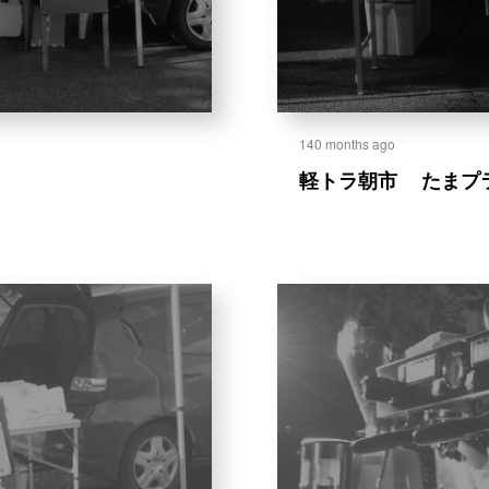
140 months ago
軽
ト
ラ
朝
市
た
ま
プ