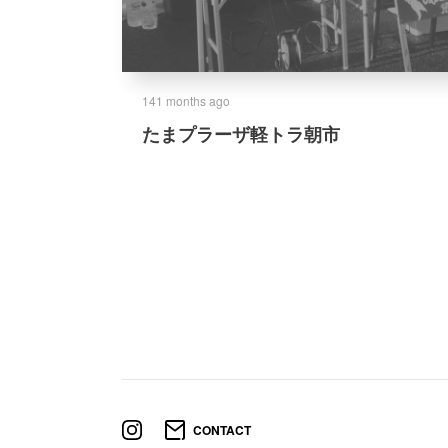
141 months ago
た
ま
プ
ラ
ー
ザ
軽
ト
ラ
朝
市
CONTACT