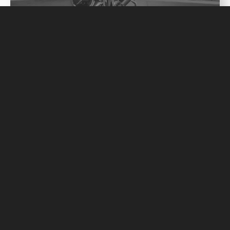
Next post
LaPavoni Europiccola EN