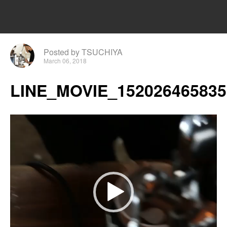
Posted by TSUCHIYA
March 06, 2018
LINE_MOVIE_152026465835
動
画
プ
レ
ー
ヤ
ー