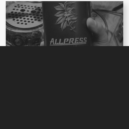
Next post
コ
ー
ヒ
ー
豆
の
保
存
缶