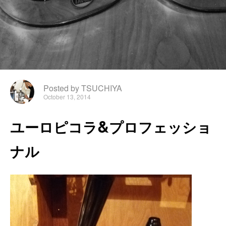
Posted by TSUCHIYA
October 13, 2014
&
ユ
ー
ロ
ピ
コ
ラ
プ
ロ
フ
ェ
ッ
シ
ョ
ナ
ル