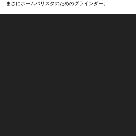
まさにホームバリスタのためのグラインダー。
レバーマシーンと並べた時の幅や高さ、奥行きのバラン
スが良く、キッチンに綺麗に収まります。
Next post