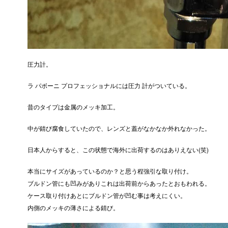
圧力計。
ラ パボーニ プロフェッショナルには圧力 計がついている。
昔のタイプは金属のメッキ加工。
中が錆び腐食していたので、レンズと蓋がなかなか外れなかった。
日本人からすると、この状態で海外に出荷するのはありえない(笑)
本当にサイズがあっているのか？と思う程強引な取り付け。
ブルドン管にも凹みがありこれは出荷前からあったとおもわれる。
ケース取り付けあとにブルドン管が凹む事は考えにくい。
内側のメッキの薄さによる錆び。