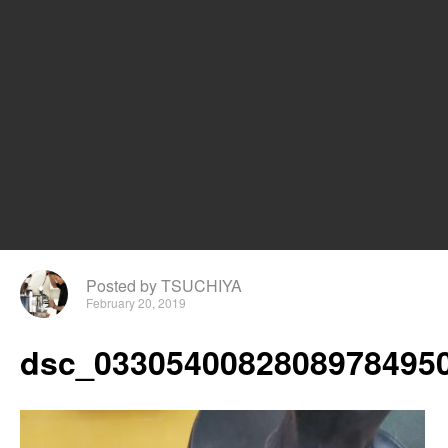
Posted by TSUCHIYA
February 20, 2019
dsc_03305400828089784950