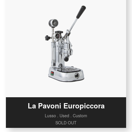
La Pavoni Europiccora
Lusso . Used . Custom
SOLD OUT