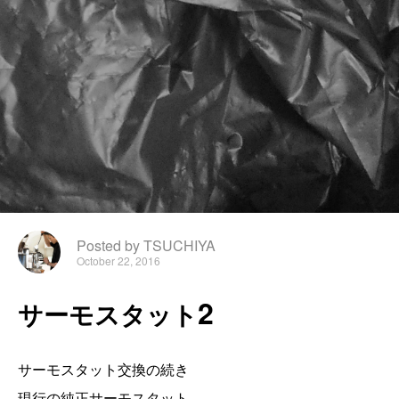
Posted by TSUCHIYA
October 22, 2016
2
サ
ー
モ
ス
タ
ッ
ト
サーモスタット交換の続き
現行の純正サーモスタット。