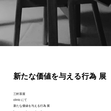
新
た
な
価
値
を
与
え
る
行
為
展
三軒茶屋
clinic にて
新たな価値を与える行為 展