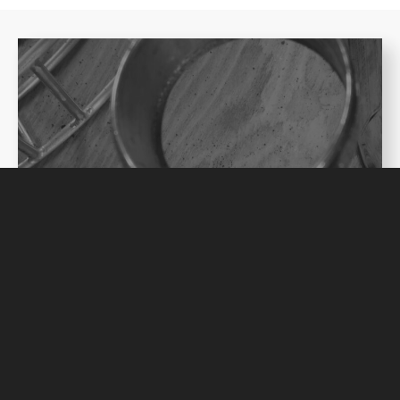
Next post
自
作
ボ
ト
ム
レ
ス
ポ
ー
タ
フ
ィ
ル
タ