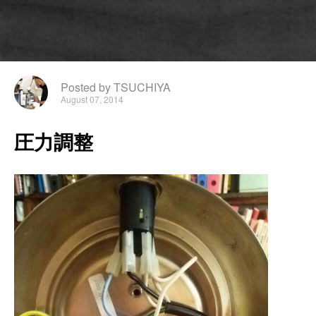
Posted by TSUCHIYA
August 07, 2014
圧
力
調
整