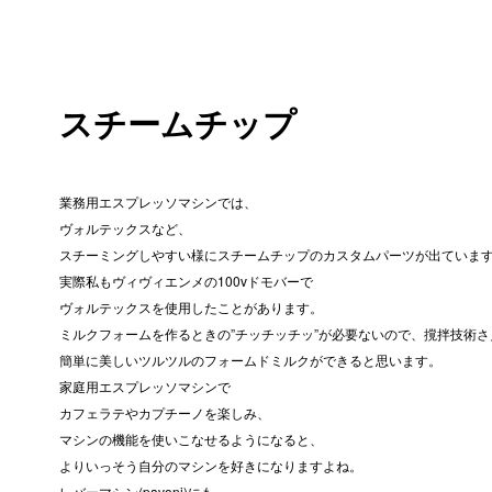
ス
チ
ー
ム
チ
ッ
プ
業務用エスプレッソマシンでは、
ヴォルテックスなど、
スチーミングしやすい様にスチームチップのカスタムパーツが出ていま
実際私もヴィヴィエンメの100vドモバーで
ヴォルテックスを使用したことがあります。
ミルクフォームを作るときの”チッチッチッ”が必要ないので、撹拌技術
簡単に美しいツルツルのフォームドミルクができると思います。
家庭用エスプレッソマシンで
カフェラテやカプチーノを楽しみ、
マシンの機能を使いこなせるようになると、
よりいっそう自分のマシンを好きになりますよね。
レバーマシン(pavoni)にも