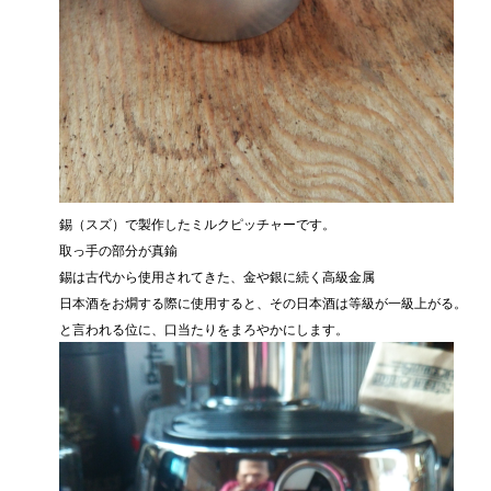
錫（スズ）で製作したミルクピッチャーです。
取っ手の部分が真鍮
錫は古代から使用されてきた、金や銀に続く高級金属
日本酒をお燗する際に使用すると、その日本酒は等級が一級上がる。
と言われる位に、口当たりをまろやかにします。