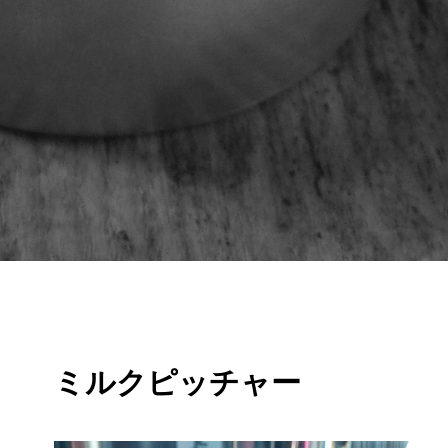
ミ
ル
ク
ピ
ッ
チ
ャ
ー